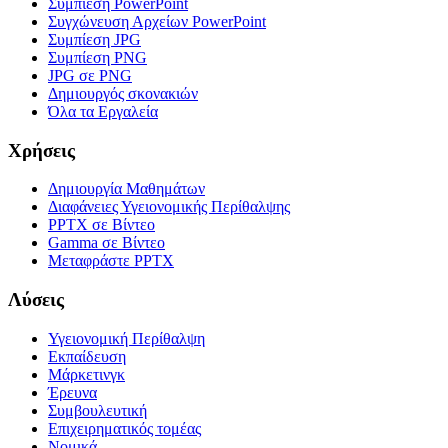
Συμπίεση PowerPoint
Συγχώνευση Αρχείων PowerPoint
Συμπίεση JPG
Συμπίεση PNG
JPG σε PNG
Δημιουργός σκονακιών
Όλα τα Εργαλεία
Χρήσεις
Δημιουργία Μαθημάτων
Διαφάνειες Υγειονομικής Περίθαλψης
PPTX σε Βίντεο
Gamma σε Βίντεο
Μεταφράστε PPTX
Λύσεις
Υγειονομική Περίθαλψη
Εκπαίδευση
Μάρκετινγκ
Έρευνα
Συμβουλευτική
Επιχειρηματικός τομέας
Νομικά