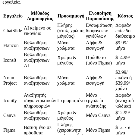
εργαλεία.
Μέθοδος
Ενοποίηση
Εργαλείο
Προσαρμογή
Κόστος
Δημιουργίας
Παρουσίασης
Πλήρης
Ενσωμάτωση
Δωρεάν
AI κείμενο σε
ChatSlide
(στυλ, χρώμα,
διαφανειών
επίπεδο
εικονίδιο
μέγεθος)
γενέθλιων
διαθέσιμο
Βιβλιοθήκη
Μόνο
Λήψη &
$9.99/
Flaticon
αναζητήσεων
χρώματα
εισαγωγή
μήνα
Βιβλιοθήκη
Χρώμα &
Πρόσθετο
$14.99/
Icons8
αναζητήσεων +
μέγεθος
(μόνο Figma)
μήνα
AI
$2.99/
Noun
Βιβλιοθήκη
Μόνο
Λήψη &
εικόνα ή
Project
αναζητήσεων
χρώματα
εισαγωγή
$39.99/
χρόνο
Αναζητητής
Μόνο
Δωρεάν
Iconify
συγκεντρωτικών
Περιορισμένο
εργαλεία
(ανοιχτού
πληροφοριών
ανάπτυξης
κώδικα)
Βιβλιοθήκη
Χρώμα &
$12.99/
Canva
Μόνο Canva
αναζητήσεων
μέγεθος
μήνα
Πλήρης
Βασισμένο σε
$12-75/
Figma
(χειροκίνητη
Μόνο Figma
πρόσθετα
μήνα