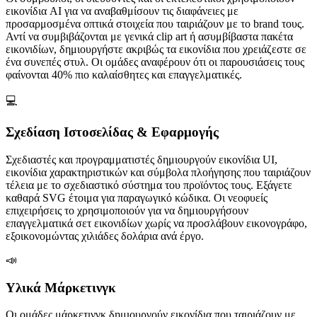
εικονίδια AI για να αναβαθμίσουν τις διαφάνειες με
προσαρμοσμένα οπτικά στοιχεία που ταιριάζουν με το brand τους.
Αντί να συμβιβάζονται με γενικά clip art ή ασυμβίβαστα πακέτα
εικονιδίων, δημιουργήστε ακριβώς τα εικονίδια που χρειάζεστε σε
ένα συνεπές στυλ. Οι ομάδες αναφέρουν ότι οι παρουσιάσεις τους
φαίνονται 40% πιο καλαίσθητες και επαγγελματικές.
💻
Σχεδίαση Ιστοσελίδας & Εφαρμογής
Σχεδιαστές και προγραμματιστές δημιουργούν εικονίδια UI,
εικονίδια χαρακτηριστικών και σύμβολα πλοήγησης που ταιριάζουν
τέλεια με το σχεδιαστικό σύστημα του προϊόντος τους. Εξάγετε
καθαρά SVG έτοιμα για παραγωγικό κώδικα. Οι νεοφυείς
επιχειρήσεις το χρησιμοποιούν για να δημιουργήσουν
επαγγελματικά σετ εικονιδίων χωρίς να προσλάβουν εικονογράφο,
εξοικονομώντας χιλιάδες δολάρια ανά έργο.
📣
Υλικά Μάρκετινγκ
Οι ομάδες μάρκετινγκ δημιουργούν εικονίδια που ταιριάζουν με