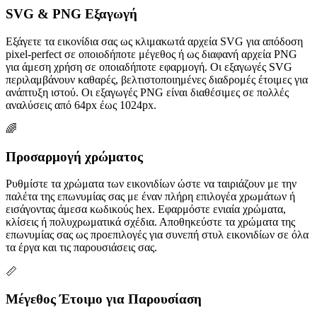
SVG & PNG Εξαγωγή
Εξάγετε τα εικονίδια σας ως κλιμακωτά αρχεία SVG για απόδοση
pixel-perfect σε οποιοδήποτε μέγεθος ή ως διαφανή αρχεία PNG
για άμεση χρήση σε οποιαδήποτε εφαρμογή. Οι εξαγωγές SVG
περιλαμβάνουν καθαρές, βελτιστοποιημένες διαδρομές έτοιμες για
ανάπτυξη ιστού. Οι εξαγωγές PNG είναι διαθέσιμες σε πολλές
αναλύσεις από 64px έως 1024px.
🌈
Προσαρμογή χρώματος
Ρυθμίστε τα χρώματα των εικονιδίων ώστε να ταιριάζουν με την
παλέτα της επωνυμίας σας με έναν πλήρη επιλογέα χρωμάτων ή
εισάγοντας άμεσα κωδικούς hex. Εφαρμόστε ενιαία χρώματα,
κλίσεις ή πολυχρωματικά σχέδια. Αποθηκεύστε τα χρώματα της
επωνυμίας σας ως προεπιλογές για συνεπή στυλ εικονιδίων σε όλα
τα έργα και τις παρουσιάσεις σας.
📏
Μέγεθος Έτοιμο για Παρουσίαση