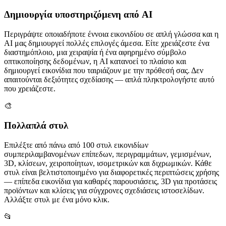
Δημιουργία υποστηριζόμενη από AI
Περιγράψτε οποιαδήποτε έννοια εικονιδίου σε απλή γλώσσα και η
AI μας δημιουργεί πολλές επιλογές άμεσα. Είτε χρειάζεστε ένα
διαστημόπλοιο, μια χειραψία ή ένα αφηρημένο σύμβολο
οπτικοποίησης δεδομένων, η AI κατανοεί το πλαίσιο και
δημιουργεί εικονίδια που ταιριάζουν με την πρόθεσή σας. Δεν
απαιτούνται δεξιότητες σχεδίασης — απλά πληκτρολογήστε αυτό
που χρειάζεστε.
🎨
Πολλαπλά στυλ
Επιλέξτε από πάνω από 100 στυλ εικονιδίων
συμπεριλαμβανομένων επίπεδων, περιγραμμάτων, γεμισμένων,
3D, κλίσεων, χειροποίητων, ισομετρικών και διχρωμικών. Κάθε
στυλ είναι βελτιστοποιημένο για διαφορετικές περιπτώσεις χρήσης
— επίπεδα εικονίδια για καθαρές παρουσιάσεις, 3D για προτάσεις
προϊόντων και κλίσεις για σύγχρονες σχεδιάσεις ιστοσελίδων.
Αλλάξτε στυλ με ένα μόνο κλικ.
📂