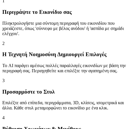
1
Περιγράψτε το Εικονίδιο σας
Πληκτρολογήστε μια σύντομη περιγραφή του εικονιδίου που
χρειάζεστε, όπως 'σύννεφο με βέλος ανόδου' ή 'ασπίδα με σημάδι
ελέγχου'.
2
Η Τεχνητή Νοημοσύνη Δημιουργεί Επιλογές
Το AI παράγει αμέσως πολλές παραλλαγές εικονιδίων με βάση την
περιγραφή σας. Περιηγηθείτε και επιλέξτε την αγαπημένη σας.
3
Προσαρμόστε το Στυλ
Επιλέξτε από επίπεδα, περιγράμματα, 3D, κλίσεις, ισομετρικά και
άλλα. Κάθε στυλ μεταμορφώνει το εικονίδιο με ένα κλικ.
4
Ρύθμιση Χρωμάτων & Μεγέθους