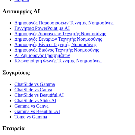
Λειτουργίες AI
Δημιουργός Παρουσιάσεων Τεχνητής Νοημοσύνης
Γεννήτρια PowerPoint με AI
Δημιουργός Διαφανειών Τεχνητής Νοημοσύνης
Δημιουργός Σεναρίων Τεχνητής Νοημοσύνης
Δημιουργός Βίντεο Τεχνητής Νοημοσύνης
Δημιουργός Εικόνας Τεχνητής Νοημοσύνης
AI Δημιουργός Γραφημάτων
Κλωνοποίηση Φωνής Τεχνητής Νοημοσύνης
Συγκρίσεις
ChatSlide vs Gamma
ChatSlide vs Canva
ChatSlide vs Beautiful.AI
ChatSlide vs SlidesAI
Gamma vs Canva
Gamma vs Beautiful.AI
Tome vs Gamma
Εταιρεία