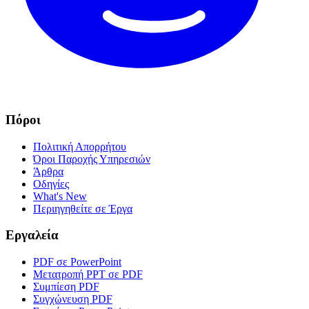
Πόροι
Πολιτική Απορρήτου
Όροι Παροχής Υπηρεσιών
Άρθρα
Οδηγίες
What's New
Περιηγηθείτε σε Έργα
Εργαλεία
PDF σε PowerPoint
Μετατροπή PPT σε PDF
Συμπίεση PDF
Συγχώνευση PDF