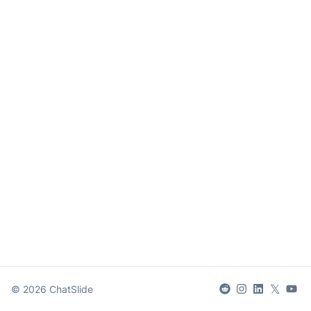
𝕏
©
2026
ChatSlide