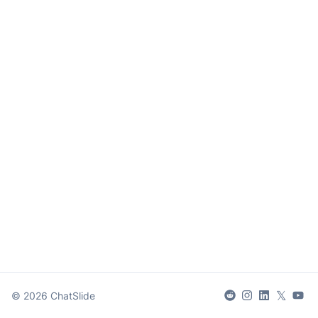
𝕏
©
2026
ChatSlide