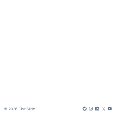
𝕏
©
2026
ChatSlide