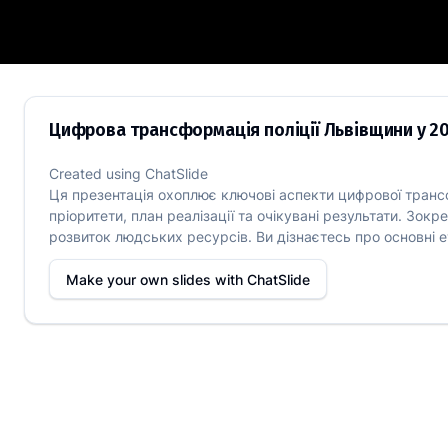
Цифрова трансформація поліції Львів
Цифрова трансформація поліції Львівщини у 2
Created using
ChatSlide
Ця презентація охоплює ключові аспекти цифрової трансфо
пріоритети, план реалізації та очікувані результати. Зо
розвиток людських ресурсів. Ви дізнаєтесь про основні е
Make your own slides with
ChatSlide