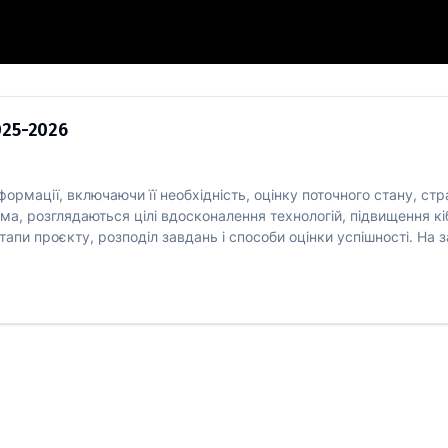
щини у 2025-2026
025-2026
рмації, включаючи її необхідність, оцінку поточного стану, стра
крема, розглядаються цілі вдосконалення технологій, підвищення 
тапи проєкту, розподіл завдань і способи оцінки успішності. На