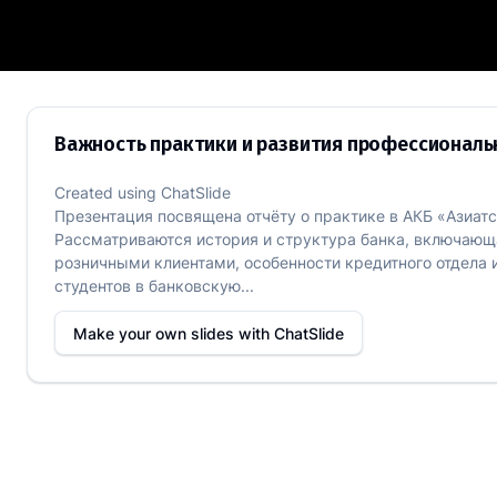
Важность практики и развития профе
Важность практики и развития профессиональ
Created using
ChatSlide
Презентация посвящена отчёту о практике в АКБ «Азиатс
Рассматриваются история и структура банка, включающа
розничными клиентами, особенности кредитного отдела
студентов в банковскую...
Make your own slides with
ChatSlide