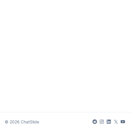
𝕏
©
2026
ChatSlide