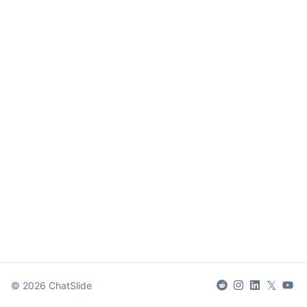
𝕏
©
2026
ChatSlide