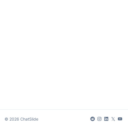
𝕏
©
2026
ChatSlide