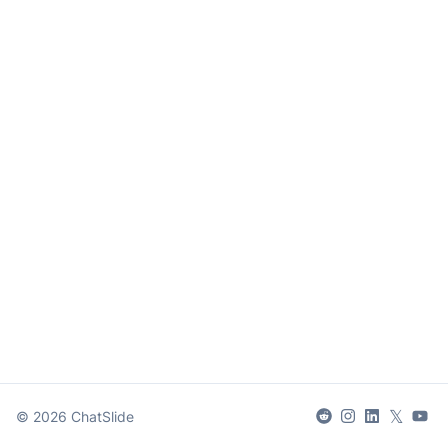
𝕏
©
2026
ChatSlide