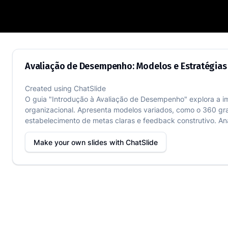
Avaliação de Desempenho: Modelos e E
Avaliação de Desempenho: Modelos e Estratégias
Created using
ChatSlide
O guia "Introdução à Avaliação de Desempenho" explora a i
organizacional. Apresenta modelos variados, como o 360 gra
estabelecimento de metas claras e feedback construtivo. Anal
Make your own slides with
ChatSlide