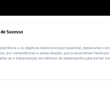
stratégias de Sucesso
 de Sucesso
mportância e os objetivos deste processo essencial, destacando co
us, por competências e autoavaliação, que proporcionam feedback val
isa-se a interpretação de métricas de desempenho para extrair insig