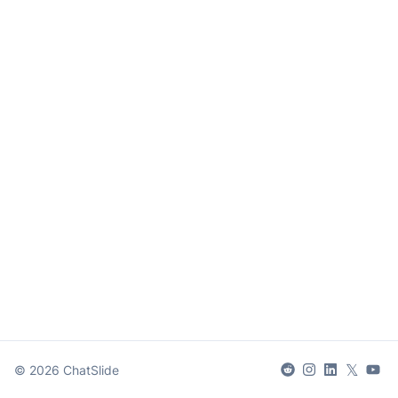
𝕏
©
2026
ChatSlide