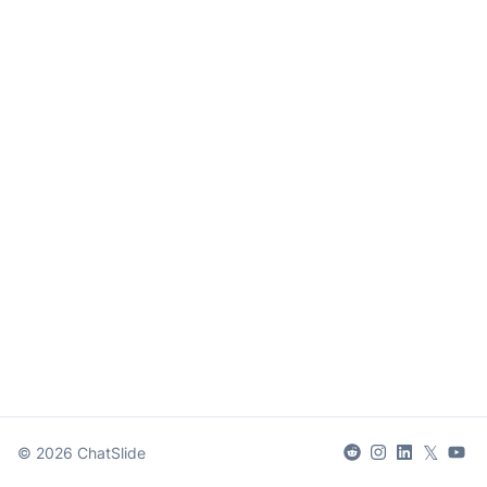
𝕏
©
2026
ChatSlide