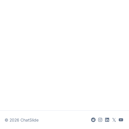
𝕏
©
2026
ChatSlide