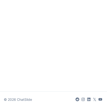
𝕏
©
2026
ChatSlide