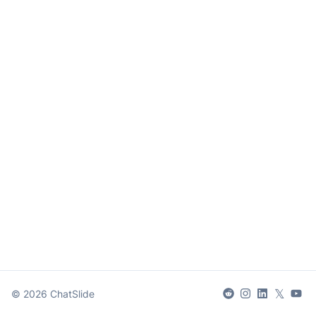
𝕏
©
2026
ChatSlide