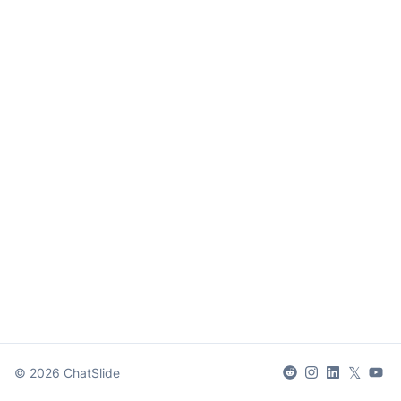
𝕏
©
2026
ChatSlide