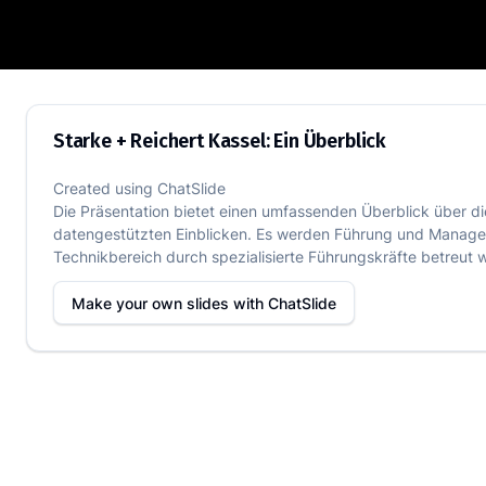
Starke + Reichert Kassel: Ein Überblick
Starke + Reichert Kassel: Ein Überblick
Created using
ChatSlide
Die Präsentation bietet einen umfassenden Überblick über di
datengestützten Einblicken. Es werden Führung und Manage
Technikbereich durch spezialisierte Führungskräfte betreut 
Make your own slides with
ChatSlide