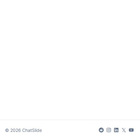
𝕏
©
2026
ChatSlide