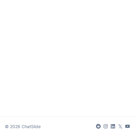
𝕏
©
2026
ChatSlide