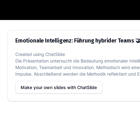
Emotionale Intelligenz: Führung hybrid
Emotionale Intelligenz: Führung hybrider Teams 
Created using
ChatSlide
Die Präsentation untersucht die Bedeutung emotionaler Intell
Motivation, Teamarbeit und Innovation. Methodisch wird ein
Impulse. Abschließend werden die Methodik reflektiert und
Make your own slides with
ChatSlide