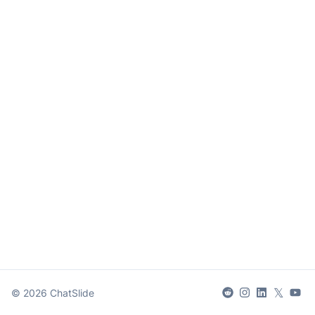
𝕏
©
2026
ChatSlide