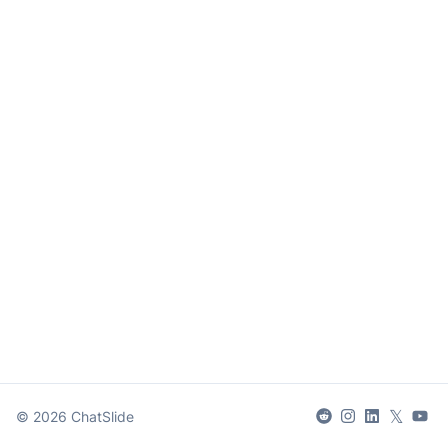
𝕏
©
2026
ChatSlide