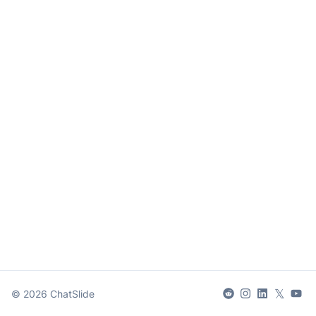
𝕏
©
2026
ChatSlide