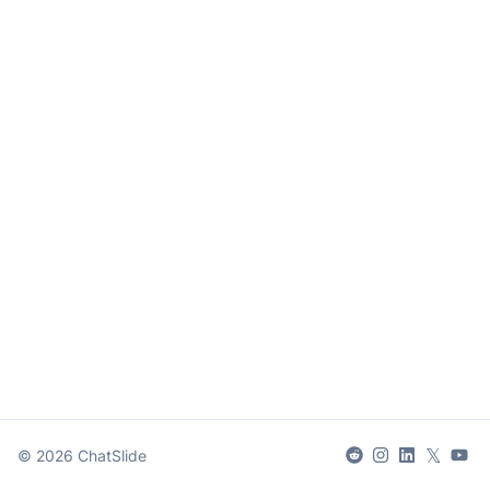
𝕏
©
2026
ChatSlide