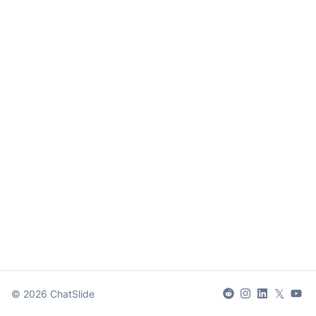
𝕏
©
2026
ChatSlide