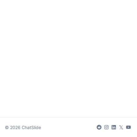
𝕏
©
2026
ChatSlide