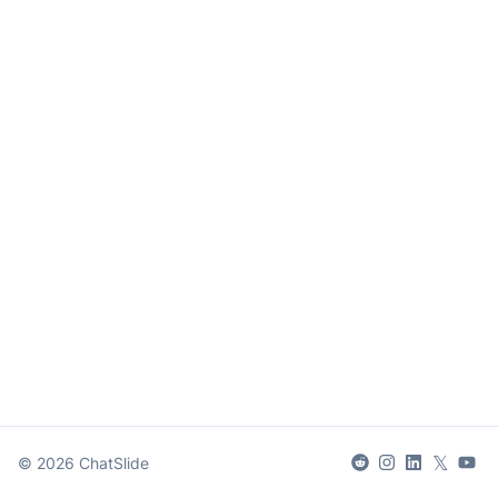
𝕏
©
2026
ChatSlide