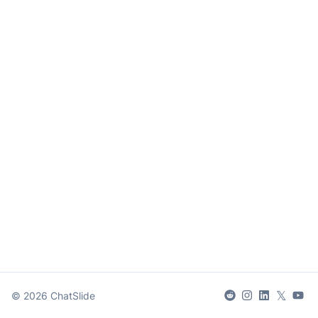
𝕏
©
2026
ChatSlide