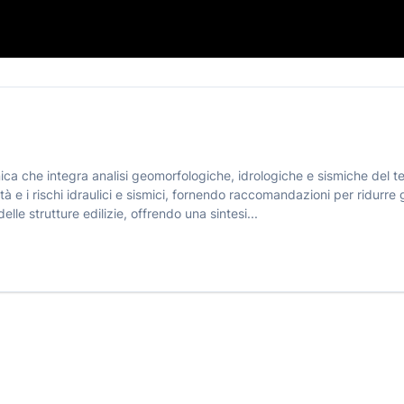
📄
a che integra analisi geomorfologiche, idrologiche e sismiche del ter
 e i rischi idraulici e sismici, fornendo raccomandazioni per ridurre gl
elle strutture edilizie, offrendo una sintesi...