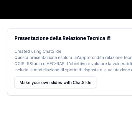
Presentazione della Relazione Tecnica 
Presentazione della Relazione Tecnica 📄
Created using
ChatSlide
Questa presentazione esplora un'approfondita relazione tecnic
QGIS, RStudio e HEC-RAS. L'obiettivo è valutare la vulnerabilità
include la modellazione di spettri di risposta e la valutazione d
Make your own slides with
ChatSlide