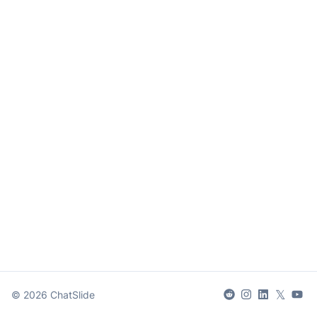
𝕏
©
2026
ChatSlide