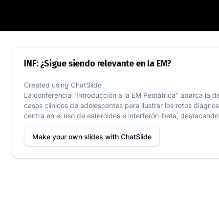
INF: ¿Sigue siendo relevante en la EM?
INF: ¿Sigue siendo relevante en la EM?
Created using
ChatSlide
La conferencia "Introducción a la EM Pediátrica" abarca la de
casos clínicos de adolescentes para ilustrar los retos diagnó
centra en el uso de esteroides e interferón-beta, destacando 
Make your own slides with
ChatSlide