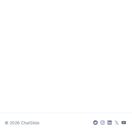
𝕏
©
2026
ChatSlide