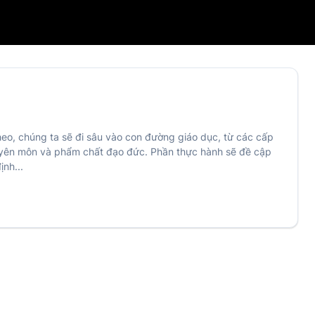
theo, chúng ta sẽ đi sâu vào con đường giáo dục, từ các cấp
huyên môn và phẩm chất đạo đức. Phần thực hành sẽ đề cập
ịnh...