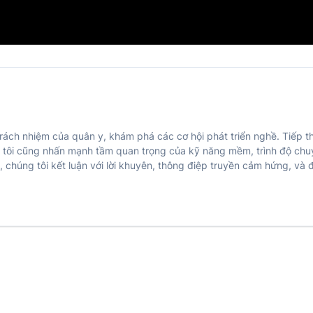
à trách nhiệm của quân y, khám phá các cơ hội phát triển nghề. Tiếp 
ng tôi cũng nhấn mạnh tầm quan trọng của kỹ năng mềm, trình độ c
 chúng tôi kết luận với lời khuyên, thông điệp truyền cảm hứng, và đ