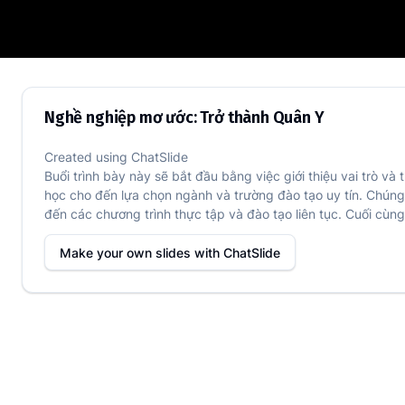
Nghề nghiệp mơ ước: Trở thành Quân Y
Nghề nghiệp mơ ước: Trở thành Quân Y
Created using
ChatSlide
Buổi trình bày này sẽ bắt đầu bằng việc giới thiệu vai trò v
học cho đến lựa chọn ngành và trường đào tạo uy tín. Chú
đến các chương trình thực tập và đào tạo liên tục. Cuối cùng,
Make your own slides with
ChatSlide