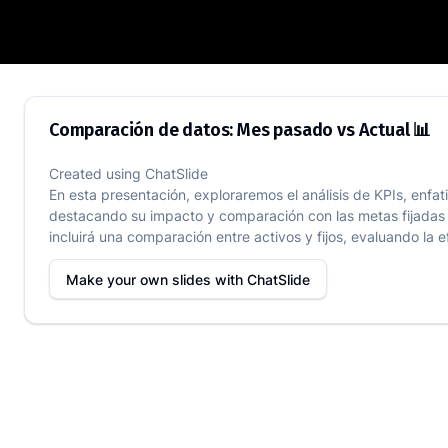
Comparación de datos: Mes pasado vs 
Comparación de datos: Mes pasado vs Actual 📊
Created using
ChatSlide
En esta presentación, exploraremos el análisis de KPIs, en
destacando su impacto y comparación con las metas fijadas pa
incluirá una comparación entre activos y fijos, evaluando la 
Make your own slides with
ChatSlide