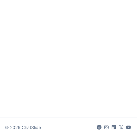
𝕏
©
2026
ChatSlide