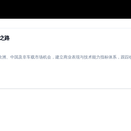
se的转型之路
型之路
欧洲、中国及非车载市场机会，建立商业表现与技术能力指标体系，跟踪收