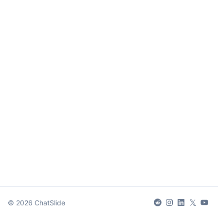
𝕏
©
2026
ChatSlide