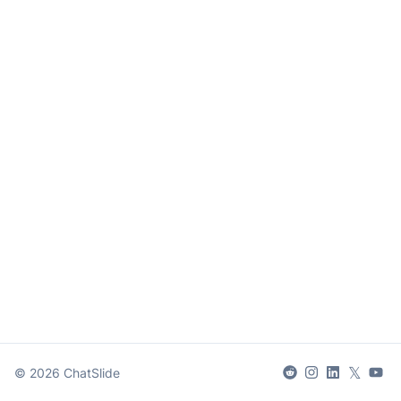
𝕏
©
2026
ChatSlide