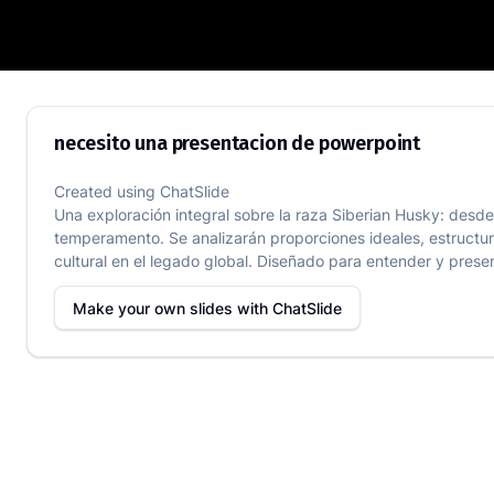
necesito una presentacion de powerpo
necesito una presentacion de powerpoint
Created using
ChatSlide
Una exploración integral sobre la raza Siberian Husky: desde 
temperamento. Se analizarán proporciones ideales, estructur
cultural en el legado global. Diseñado para entender y prese
Make your own slides with
ChatSlide