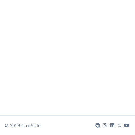
𝕏
©
2026
ChatSlide