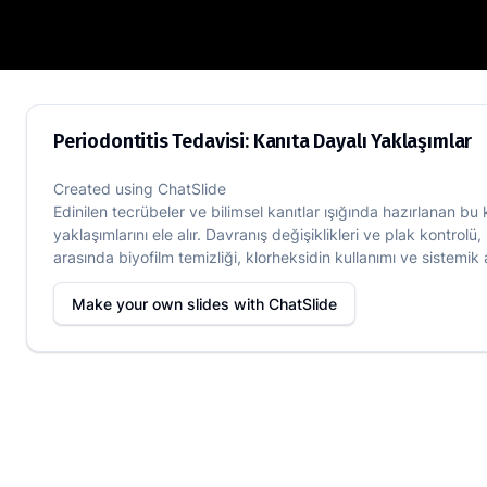
Periodontitis Tedavisi: Kanıta Dayalı Ya
Periodontitis Tedavisi: Kanıta Dayalı Yaklaşımlar
Created using
ChatSlide
Edinilen tecrübeler ve bilimsel kanıtlar ışığında hazırlanan bu k
yaklaşımlarını ele alır. Davranış değişiklikleri ve plak kontrol
arasında biyofilm temizliği, klorheksidin kullanımı ve sistemik 
Make your own slides with
ChatSlide