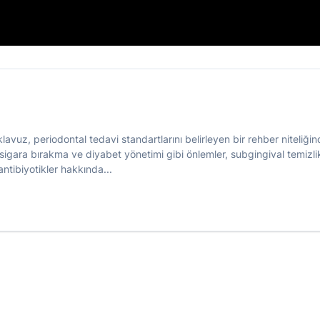
klaşımlar
lavuz, periodontal tedavi standartlarını belirleyen bir rehber niteliğind
ü, sigara bırakma ve diyabet yönetimi gibi önlemler, subgingival temizlik
antibiyotikler hakkında...