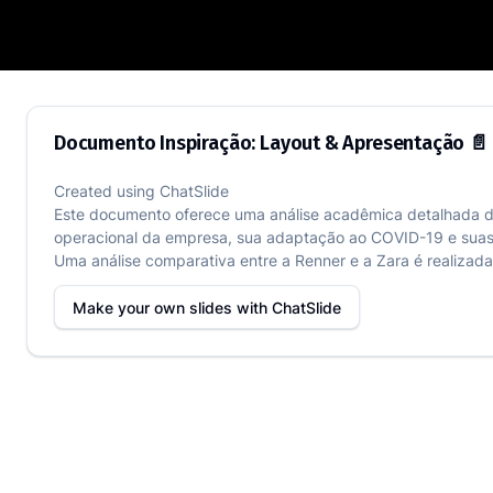
Documento Inspiração: Layout & Apres
Documento Inspiração: Layout & Apresentação 📄
Created using
ChatSlide
Este documento oferece uma análise acadêmica detalhada d
operacional da empresa, sua adaptação ao COVID-19 e suas v
Uma análise comparativa entre a Renner e a Zara é realizad
Make your own slides with
ChatSlide