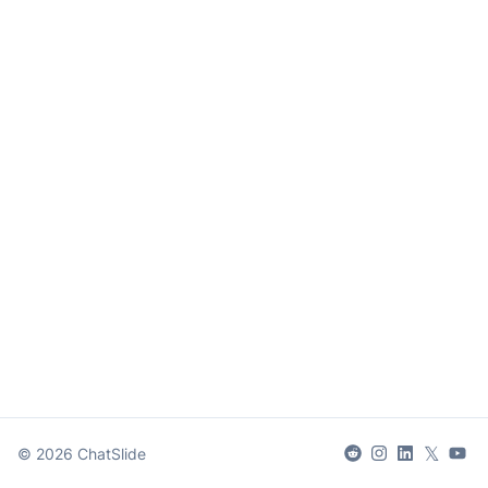
𝕏
©
2026
ChatSlide