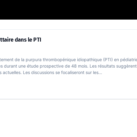
sion plaquettaire dans le PTI
ttaire dans le PTI
itement de la purpura thrombopénique idiopathique (PTI) en pédiatrie
ues durant une étude prospective de 48 mois. Les résultats suggèrent 
actuelles. Les discussions se focaliseront sur les...