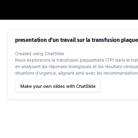
presentation d'un travail sur la transfu
presentation d'un travail sur la transfusion plaque
Created using
ChatSlide
Nous explorerons la transfusion plaquettaire (TP) dans le tra
en analysant les réponses biologiques et les résultats cliniq
situations d'urgence, alignant ainsi avec les recommandations 
Make your own slides with
ChatSlide