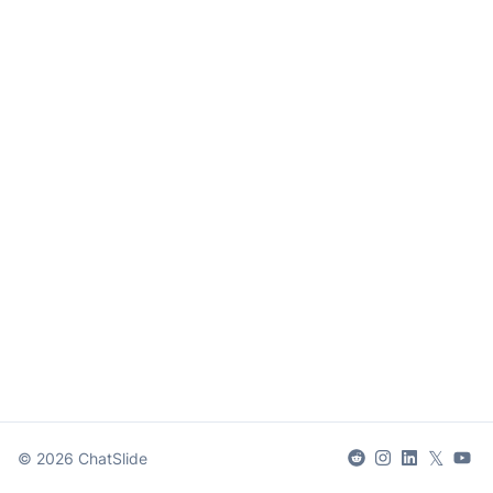
𝕏
©
2026
ChatSlide