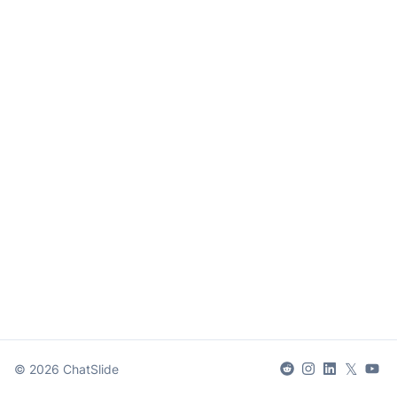
𝕏
©
2026
ChatSlide