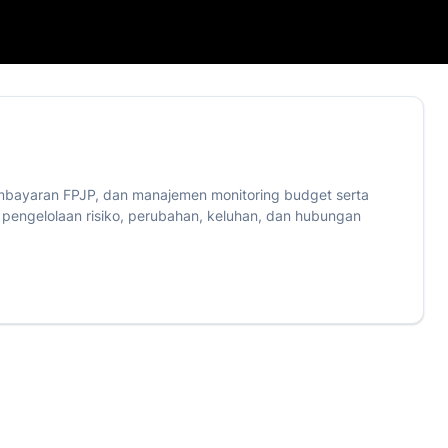
pembayaran FPJP, dan manajemen monitoring budget serta
pengelolaan risiko, perubahan, keluhan, dan hubungan