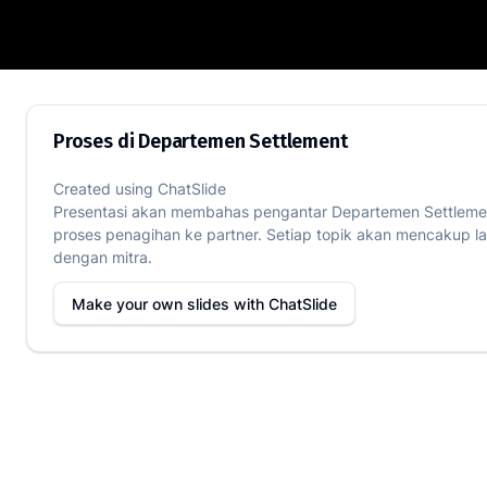
Proses di Departemen Settlement
Proses di Departemen Settlement
Created using
ChatSlide
Presentasi akan membahas pengantar Departemen Settlement,
proses penagihan ke partner. Setiap topik akan mencakup l
dengan mitra.
Make your own slides with
ChatSlide