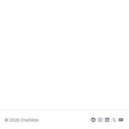
𝕏
©
2026
ChatSlide