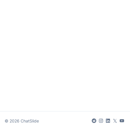
𝕏
©
2026
ChatSlide